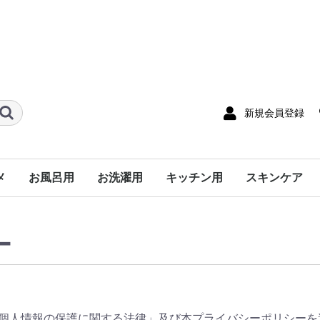
新規会員登録
メ
お風呂用
お洗濯用
キッチン用
スキンケア
固形
液体
液体洗濯せっけん
洗濯槽クリーナー
漂白剤
台所・食器用洗剤
漂白剤
ボディ・ハン
ヘアケア
ー
個人情報の保護に関する法律」及び本プライバシーポリシーを